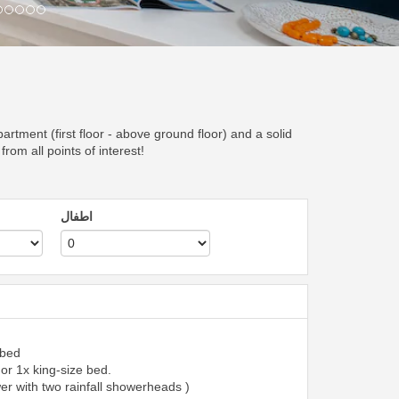
rtment (first floor - above ground floor) and a solid
rom all points of interest!
اطفال
 bed
or 1x king-size bed.
er with two rainfall showerheads )