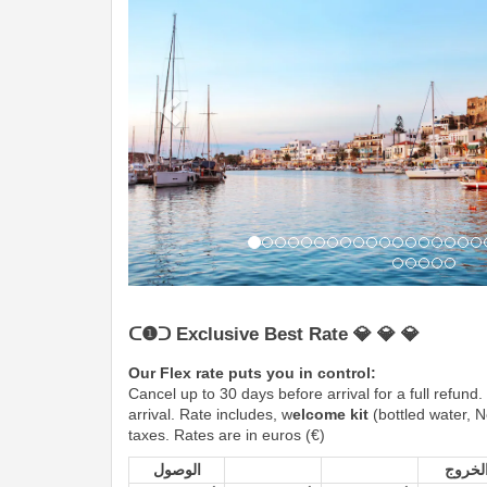
ᑕ❶ᑐ Exclusive Best Rate 💎 💎 💎
Our Flex rate puts you in control:
Cancel up to 30 days before arrival for a full refun
arrival. Rate includes, w
elcome kit
(bottled water, N
taxes. Rates are in euros (€)
لخروج
الوصول