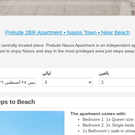
Prelude 2BR Apartment • Naxos Town • Near Beach
s centrally located place. Prelude Naxos Apartment is an independent apa
nt to enjoy Naxos and stay in the most privileged area just steps away f
بالغين
ليالي
eps to Beach
The apartment comes with:
Next
Bedroom 1: 1x Queen size
Bedroom 2: 2x Single beds 
1x Bathroom ( walk-in show