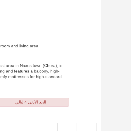
droom and living area.
est area in Naxos town (Chora), is
ing and features a balcony, high-
comfy mattresses
for high-standard
الحد الأدنى 4 ليالي