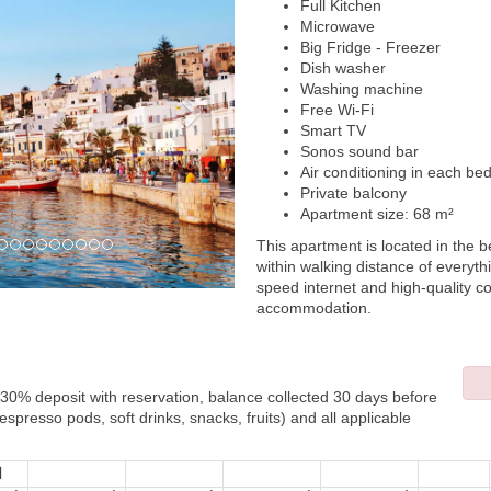
Full Kitchen
Microwave
Big Fridge -
Freezer
Dish washer
Washing machine
Free Wi-Fi
Smart TV
Sonos sound bar
Air conditioning in each be
Private balcony
Apartment size: 68 m²
This apartment is located in the b
within walking distance of everyth
speed internet and high-quality 
accommodation.
d. 30% deposit with reservation, balance collected 30 days before
espresso pods, soft drinks, snacks, fruits) and all applicable
ا